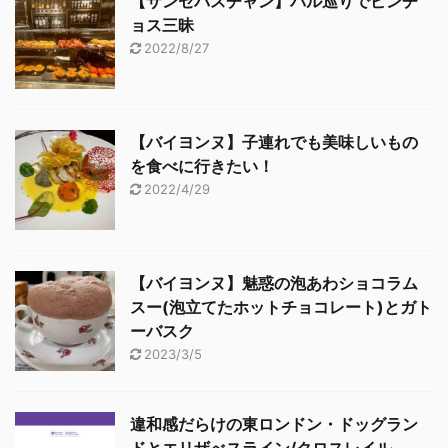
【サンセバスチャン】バル巡りでピンチ
ョス三昧
2022/8/27
【バイヨンヌ】子連れでも美味しいもの
を食べに行きたい！
2022/4/29
【バイヨンヌ】魅惑の泡あわショコラム
スー(泡立てたホットチョコレート)とガト
ーバスク
2023/3/5
違和感だらけの東ロンドン・ドッグラン