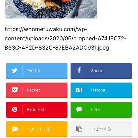
https://whomefuwaku.com/wp-
content/uploads/2020/06/cropped-A741EC72-
B53C-4F2D-832C-87EBA2ADC931.jpeg
Twitter
Share
Pocket
Hatena
Pinterest
LINE
コメントする
コピーする