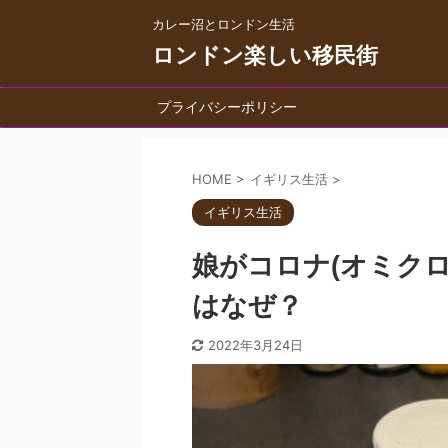
カレー沼とロンドン生活
ロンドン楽しい移民街
プライバシーポリシー
HOME
>
イギリス生活
>
イギリス生活
娘がコロナ(オミク
はなぜ？
2022年3月24日