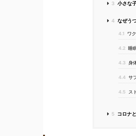
3
小さな子
4
なぜう
4.1
ワク
4.2
睡
4.3
身
4.4
サ
4.5
ス
5
コロナと