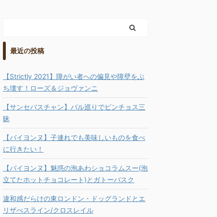
最近の投稿
【Strictly 2021】障がい者への偏見や障壁をぶ
ち壊す！ローズ＆ジョヴァンニ
【サンセバスチャン】バル巡りでピンチョス三
昧
【バイヨンヌ】子連れでも美味しいものを食べ
に行きたい！
【バイヨンヌ】魅惑の泡あわショコラムスー(泡
立てたホットチョコレート)とガトーバスク
違和感だらけの東ロンドン・ドッグランドとエ
リザべスライン/クロスレイル