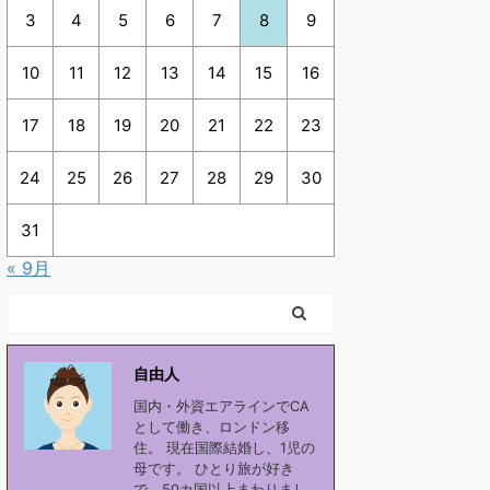
3
4
5
6
7
8
9
10
11
12
13
14
15
16
17
18
19
20
21
22
23
24
25
26
27
28
29
30
31
« 9月
自由人
国内・外資エアラインでCA
として働き、ロンドン移
住。 現在国際結婚し、1児の
母です。 ひとり旅が好き
で、50カ国以上まわりまし