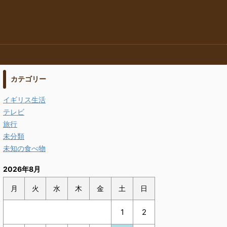
カテゴリー
イギリス生活
テレビ
旅行
未分類
未知の食べ物
2026年8月
月
火
水
木
金
土
日
1
2