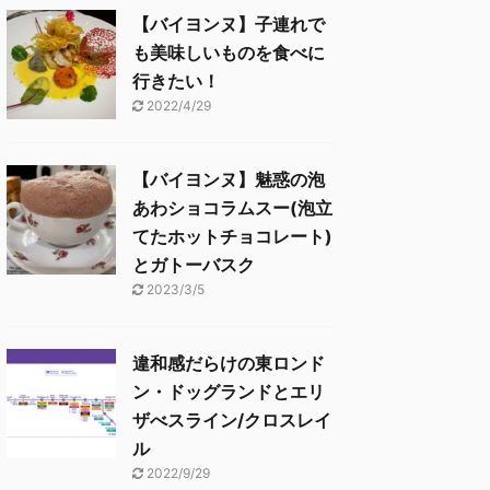
【バイヨンヌ】子連れで
も美味しいものを食べに
行きたい！
2022/4/29
【バイヨンヌ】魅惑の泡
あわショコラムスー(泡立
てたホットチョコレート)
とガトーバスク
2023/3/5
違和感だらけの東ロンド
ン・ドッグランドとエリ
ザべスライン/クロスレイ
ル
2022/9/29