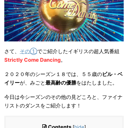
さて、
その①
でご紹介したイギリスの超人気番組
Strictly Come Dancing
。
２０２０年のシーズン１８では、５５歳の
ビル・ベ
イリー
が、みごと
最高齢の優勝
をはたしました。
今日は今シーズンのその他の見どころと、ファイナ
リストのダンスをご紹介します！
Contents
[
hide
]