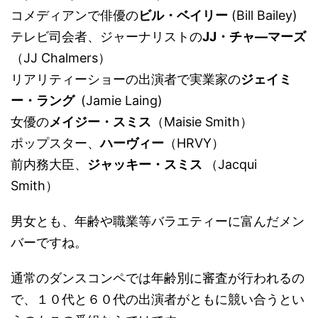
コメディアンで俳優の
ビル・ベイリー
(Bill Bailey)
テレビ司会者、ジャーナリストの
JJ
・チャ
―
マーズ
（JJ Chalmers）
リアリティーショーの出演者で実業家の
ジェイミ
ー・ラング
(Jamie Laing)
女優の
メイジー・スミス
（Maisie Smith）
ポップスター、
ハーヴィー
（HRVY）
前内務大臣、
ジャッキー・スミス
（Jacqui
Smith）
男女とも、年齢や職業等バラエティーに富んだメン
バーですね。
通常のダンスコンペでは年齢別に審査が行われるの
で、１０代と６０代の出演者がともに競い合うとい