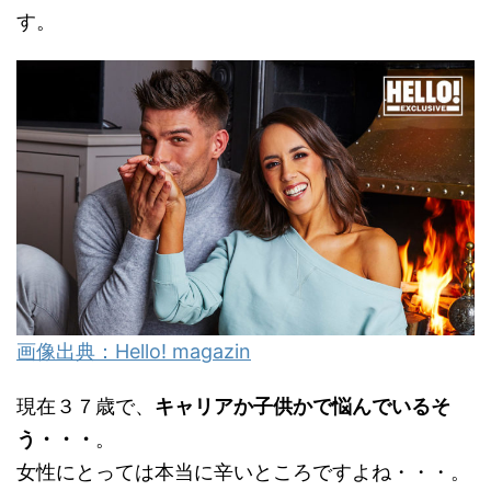
す。
画像出典：Hello! magazin
現在３７歳で、
キャリアか子供かで悩んでいるそ
う・・・
。
女性にとっては本当に辛いところですよね・・・。