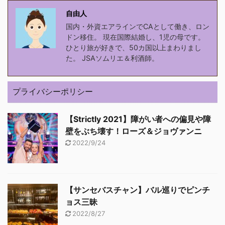
自由人
国内・外資エアラインでCAとして働き、ロン
ドン移住。 現在国際結婚し、1児の母です。
ひとり旅が好きで、50カ国以上まわりまし
た。 JSAソムリエ＆利酒師。
プライバシーポリシー
【Strictly 2021】障がい者への偏見や障
壁をぶち壊す！ローズ＆ジョヴァンニ
2022/9/24
【サンセバスチャン】バル巡りでピンチ
ョス三昧
2022/8/27