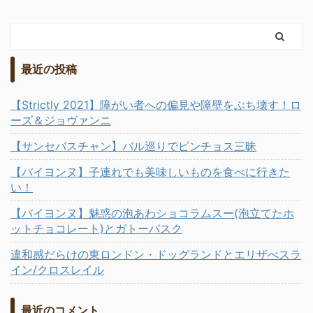
最近の投稿
【Strictly 2021】障がい者への偏見や障壁をぶち壊す！ロ
ーズ＆ジョヴァンニ
【サンセバスチャン】バル巡りでピンチョス三昧
【バイヨンヌ】子連れでも美味しいものを食べに行きた
い！
【バイヨンヌ】魅惑の泡あわショコラムスー(泡立てたホ
ットチョコレート)とガトーバスク
違和感だらけの東ロンドン・ドッグランドとエリザべスラ
イン/クロスレイル
最近のコメント