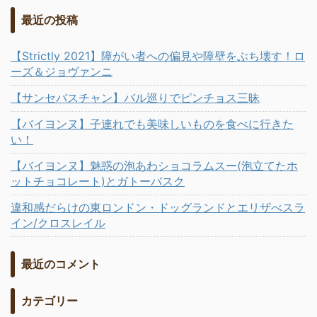
最近の投稿
【Strictly 2021】障がい者への偏見や障壁をぶち壊す！ロ
ーズ＆ジョヴァンニ
【サンセバスチャン】バル巡りでピンチョス三昧
【バイヨンヌ】子連れでも美味しいものを食べに行きた
い！
【バイヨンヌ】魅惑の泡あわショコラムスー(泡立てたホ
ットチョコレート)とガトーバスク
違和感だらけの東ロンドン・ドッグランドとエリザべスラ
イン/クロスレイル
最近のコメント
カテゴリー