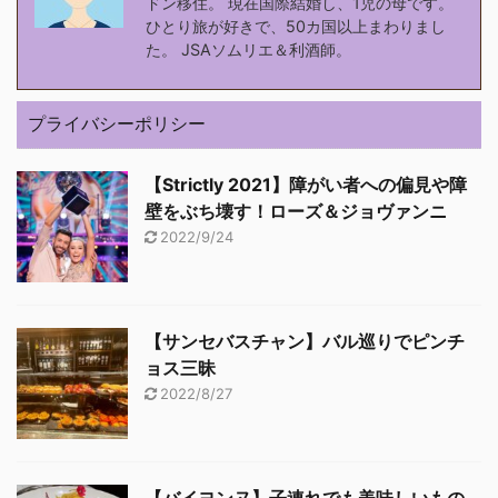
ドン移住。 現在国際結婚し、1児の母です。
ひとり旅が好きで、50カ国以上まわりまし
た。 JSAソムリエ＆利酒師。
プライバシーポリシー
【Strictly 2021】障がい者への偏見や障
壁をぶち壊す！ローズ＆ジョヴァンニ
2022/9/24
【サンセバスチャン】バル巡りでピンチ
ョス三昧
2022/8/27