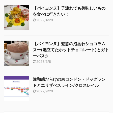
【バイヨンヌ】子連れでも美味しいもの
を食べに行きたい！
2022/4/29
【バイヨンヌ】魅惑の泡あわショコラム
スー(泡立てたホットチョコレート)とガト
ーバスク
2023/3/5
違和感だらけの東ロンドン・ドッグラン
ドとエリザべスライン/クロスレイル
2022/9/29