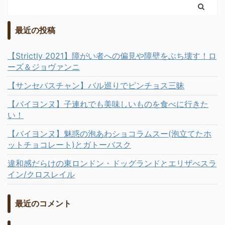
最近の投稿
【Strictly 2021】障がい者への偏見や障壁をぶち壊す！ロ
ーズ＆ジョヴァンニ
【サンセバスチャン】バル巡りでピンチョス三昧
【バイヨンヌ】子連れでも美味しいものを食べに行きた
い！
【バイヨンヌ】魅惑の泡あわショコラムスー(泡立てたホ
ットチョコレート)とガトーバスク
違和感だらけの東ロンドン・ドッグランドとエリザべスラ
イン/クロスレイル
最近のコメント