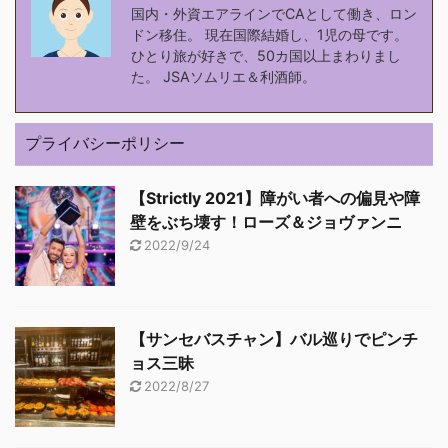
国内・外資エアラインでCAとして働き、ロン
ドン移住。 現在国際結婚し、1児の母です。
ひとり旅が好きで、50カ国以上まわりまし
た。 JSAソムリエ＆利酒師。
プライバシーポリシー
【Strictly 2021】障がい者への偏見や障
壁をぶち壊す！ローズ＆ジョヴァンニ
2022/9/24
【サンセバスチャン】バル巡りでピンチ
ョス三昧
2022/8/27