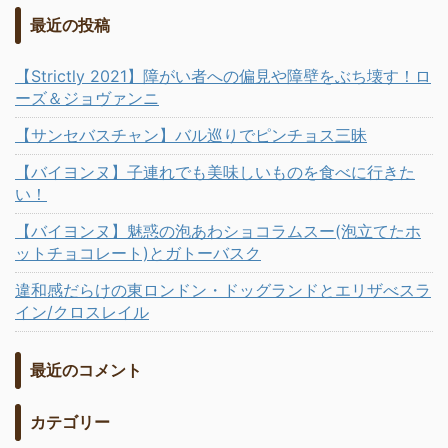
最近の投稿
【Strictly 2021】障がい者への偏見や障壁をぶち壊す！ロ
ーズ＆ジョヴァンニ
【サンセバスチャン】バル巡りでピンチョス三昧
【バイヨンヌ】子連れでも美味しいものを食べに行きた
い！
【バイヨンヌ】魅惑の泡あわショコラムスー(泡立てたホ
ットチョコレート)とガトーバスク
違和感だらけの東ロンドン・ドッグランドとエリザべスラ
イン/クロスレイル
最近のコメント
カテゴリー