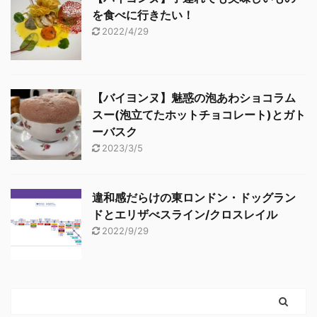
を食べに行きたい！
2022/4/29
【バイヨンヌ】魅惑の泡あわショコラム
スー(泡立てたホットチョコレート)とガト
ーバスク
2023/3/5
違和感だらけの東ロンドン・ドッグラン
ドとエリザべスライン/クロスレイル
2022/9/29