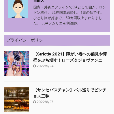
自由人
国内・外資エアラインでCAとして働き、ロン
ドン移住。 現在国際結婚し、1児の母です。
ひとり旅が好きで、50カ国以上まわりまし
た。 JSAソムリエ＆利酒師。
プライバシーポリシー
【Strictly 2021】障がい者への偏見や障
壁をぶち壊す！ローズ＆ジョヴァンニ
2022/9/24
【サンセバスチャン】バル巡りでピンチ
ョス三昧
2022/8/27