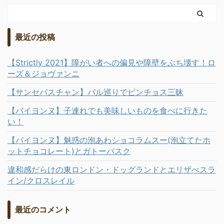
最近の投稿
【Strictly 2021】障がい者への偏見や障壁をぶち壊す！ロ
ーズ＆ジョヴァンニ
【サンセバスチャン】バル巡りでピンチョス三昧
【バイヨンヌ】子連れでも美味しいものを食べに行きた
い！
【バイヨンヌ】魅惑の泡あわショコラムスー(泡立てたホ
ットチョコレート)とガトーバスク
違和感だらけの東ロンドン・ドッグランドとエリザべスラ
イン/クロスレイル
最近のコメント