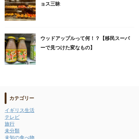
ョス三昧
ウッドアップルって何！？【移民スーパ
ーで見つけた変なもの】
カテゴリー
イギリス生活
テレビ
旅行
未分類
未知の食べ物