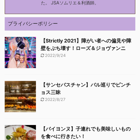
た。 JSAソムリエ＆利酒師。
プライバシーポリシー
【Strictly 2021】障がい者への偏見や障
壁をぶち壊す！ローズ＆ジョヴァンニ
2022/9/24
【サンセバスチャン】バル巡りでピンチ
ョス三昧
2022/8/27
【バイヨンヌ】子連れでも美味しいもの
を食べに行きたい！