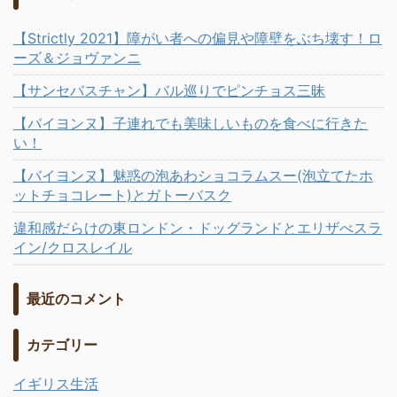
【Strictly 2021】障がい者への偏見や障壁をぶち壊す！ロ
ーズ＆ジョヴァンニ
【サンセバスチャン】バル巡りでピンチョス三昧
【バイヨンヌ】子連れでも美味しいものを食べに行きた
い！
【バイヨンヌ】魅惑の泡あわショコラムスー(泡立てたホ
ットチョコレート)とガトーバスク
違和感だらけの東ロンドン・ドッグランドとエリザべスラ
イン/クロスレイル
最近のコメント
カテゴリー
イギリス生活