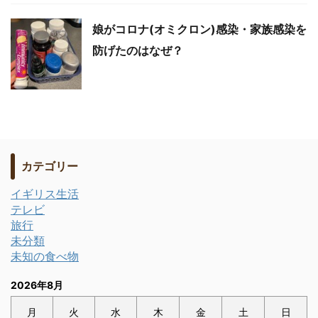
娘がコロナ(オミクロン)感染・家族感染を
防げたのはなぜ？
カテゴリー
イギリス生活
テレビ
旅行
未分類
未知の食べ物
2026年8月
月
火
水
木
金
土
日